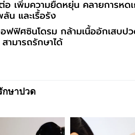
้อต่อ เพิ่มความยืดหยุ่น คลายการหด
ลัน และเรื้อรัง
ฟฟิศซินโดรม กล้ามเนื้ออักเสบปวดเ
ด สามารถรักษาได้
รักษาปวด