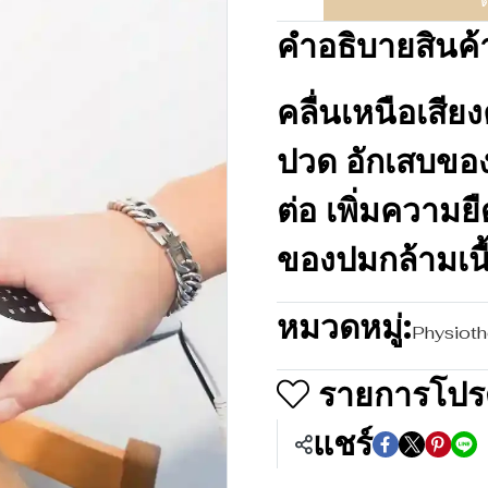
ต
คำอธิบายสินค้
คลื่นเหนือเสีย
ปวด อักเสบของก
ต่อ เพิ่มความ
ของปมกล้ามเนื
หมวดหมู่:
Physioth
รายการโปร
แชร์