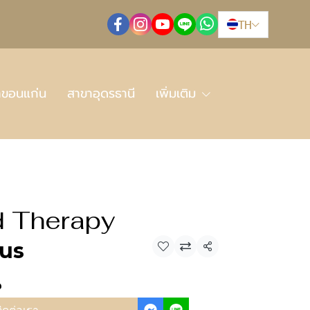
TH
าขอนแก่น
สาขาอุดรธานี
เพิ่มเติม
d Therapy
-us
แชร์
น