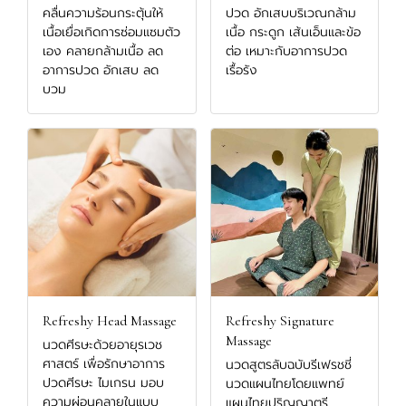
คลื่นความร้อนกระตุ้นให้
ปวด อักเสบบริเวณกล้าม
เนื้อเยื่อเกิดการซ่อมแซมตัว
เนื้อ กระดูก เส้นเอ็นและข้อ
เอง คลายกล้ามเนื้อ ลด
ต่อ เหมาะกับอาการปวด
อาการปวด อักเสบ ลด
เรื้อรัง
บวม
Refreshy Head Massage
Refreshy Signature
Massage
นวดศีรษะด้วยอายุรเวช
ศาสตร์ เพื่อรักษาอาการ
นวดสูตรลับฉบับรีเฟรชชี่
ปวดศีรษะ ไมเกรน มอบ
นวดแผนไทยโดยแพทย์
ความผ่อนคลายในแบบ
แผนไทยปริญญาตรี