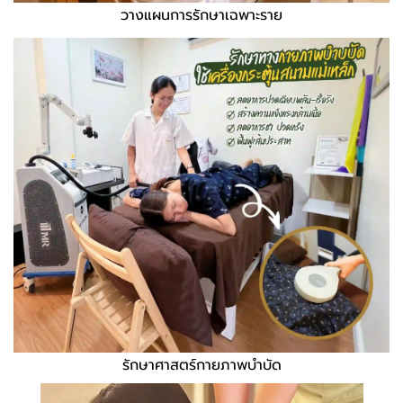
วางแผนการรักษาเฉพาะราย
รักษาศาสตร์กายภาพบำบัด