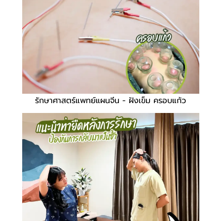
รักษาศาสตร์แพทย์แผนจีน - ฝังเข็ม ครอบแก้ว