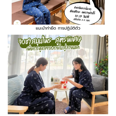
แนะนำท่ายืด การปฏิบัติตัว