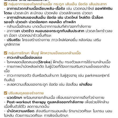
กลุ่มอาการของโรคกล้ามเนื้อ กระดูก เส้นเอ็น ข้อต่อ เส้นประสาท
-
อาการปวดกล้ามเนื้อเฉียบพลัน-เรื้อรัง
เช่น ปวดคอบ่าไหล่
ออฟฟิศซิน
โดรม
ปวดสะบัก สะบักจม ปวดหลัง ปวดสลักเพชร ปวดขา
- อาการอักเสบของ
เส้นเอ็น ข้อต่อ
เช่น ปวดไหล่
ไหล่ติด
นิ้วล็อค
รองช้ำ ปวดเข่า ปวดข้อศอก คอเคล็ด เท้าพลิก
- กล้ามเนื้ออักเสบ บาดเจ็บจากการเล่นกีฬา/ออกกำลังกาย
- อาการ
ชา ปวดร้าว หมอนรองกระดูกทับเส้นประสาท
ปวดสะโพกร้าวลง
ขา มือชา ปวดคอบ่าร้าวขึ้นศีรษะ
-
ปรับสรีระ
โครงสร้างร่างกาย ภาวะไหล่ห่อคอยื่น หลังค่อม เสริม
บุคลิกภาพ
กลุ่มการรักษา ฟื้นฟู ฝึกความแข็งแรงกล้ามเนื้อ
-
ภาวะกล้ามเนื้ออ่อนแรง
- โรคหลอดเลือดสมอง(
Stroke
) ฝึกเดิน ทรงตัวและการใช้งานกล้ามเนื้อ
- กายภาพบำบัดหลังผ่าตัด ในผู้ป่วยที่ต้องการเสริมความแข็งแรงกล้าม
เนื้อ
- ภาวะการทรงตัว ยืนหรือเดินลำบาก ในผู้สูงอายุ เช่น parkinson(พาร์
กินสัน)
- ละลอความเสื่อมของกระดูก ข้อต่อ เช่น ข้อเสื่อม
เข่าเสื่อม
ปรับสมดุลของร่างกาย
-
นวดรักษา
พร้อมคลายกล้ามเนื้อ เพื่อบรรเทาอาการตึงทั่วร่างกาย
-
Post-workout therapy ดูแลหลังออกกำลังกาย
เพื่อช่วยให้กล้าม
เนื้อฟื้นตัวได้ไว ลดการบาดเจ็บ
-
บำบัดความเครียด
ส่งเสริมการนอนหลับ รักษาปวดศีรษะ ไมเกรน นอน
ไม่หลับ ด้วยการนวดศีรษะ การฝังเข็มรักษา