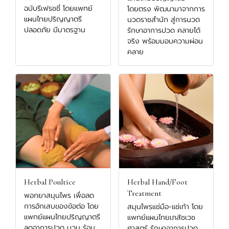
ฉบับรีเฟรชชี่ โดยแพทย์
โดยตรง พัฒนามาจากการ
แผนไทยปริญญาตรี
นวดราชสำนัก สู่การนวด
ปลอดภัย มีมาตรฐาน
รักษาอาการปวด คลายได้
จริง พร้อมมอบความผ่อน
คลาย
Herbal Poultice
Herbal Hand/Foot
Treatment
พอกยาสมุนไพร เพื่อลด
การอักเสบของข้อต่อ โดย
สมุนไพรแช่มือ-แช่เท้า โดย
แพทย์แผนไทยปริญญาตรี
แพทย์แผนไทยเภสัชเวช
ลดอาการปวด บวม ร้อน
ศาสตร์ รักษาอาการปวด