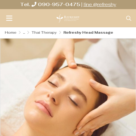
Tel.
090-957-0475
|
line @refreshy
Home
...
Thai Therapy
Refreshy Head Massage