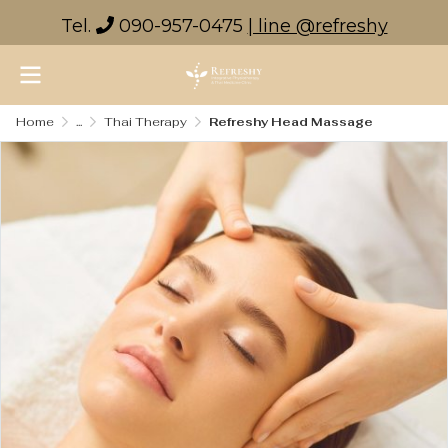
Tel.
090-957-0475
| line @refreshy
Home
...
Thai Therapy
Refreshy Head Massage