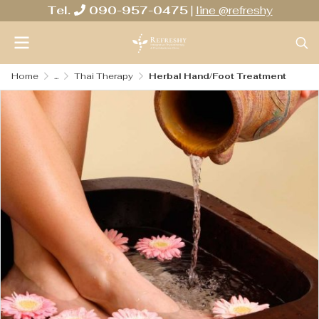
Tel.
090-957-0475
|
line @refreshy
Home
...
Thai Therapy
Herbal Hand/Foot Treatment