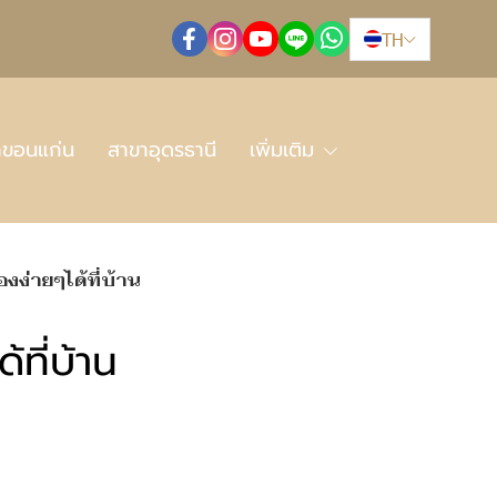
TH
าขอนแก่น
สาขาอุดรธานี
เพิ่มเติม
งง่ายๆได้ที่บ้าน
้ที่บ้าน