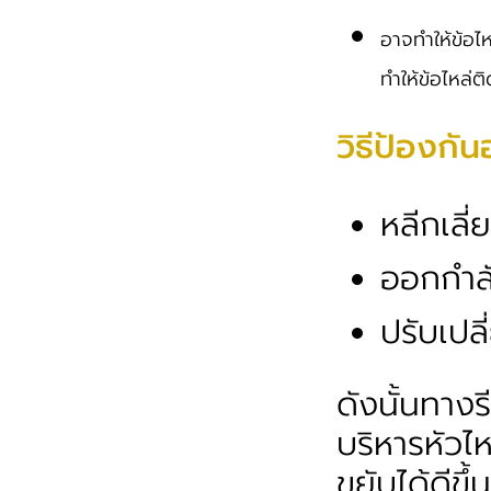
อาจทำให้ข้อไ
ทำให้ข้อไหล่ต
วิธีป้องกัน
หลีกเลี
ออกกำลั
ปรับเปล
ดังนั้นทาง
บริหารหัวไ
ขยับได้ดีขึ้