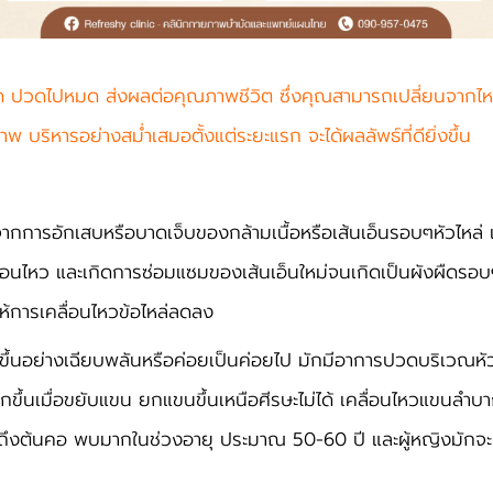
ติด ปวดไปหมด ส่งผลต่อคุณภาพชีวิต ซึ่งคุณสามารถเปลี่ยนจากไหล่
 บริหารอย่างสม่ำเสมอตั้งแต่ระยะแรก จะได้ผลลัพธ์ที่ดียิ่งขึ้น
จากการอักเสบหรือบาดเจ็บของกล้ามเนื้อหรือเส้นเอ็นรอบๆหัวไหล่ เ
ื่อนไหว และเกิดการซ่อมแซมของเส้นเอ็นใหม่จนเกิดเป็นผังผืดรอบ
ให้การเคลื่อนไหวข้อไหล่ลดลง
ดขึ้นอย่างเฉียบพลันหรือค่อยเป็นค่อยไป มักมีอาการปวดบริเวณหั
ขึ้นเมื่อขยับแขน ยกแขนขึ้นเหนือศีรษะไม่ได้ เคลื่อนไหวแขนลำบาก 
นถึงต้นคอ
พบมากในช่วงอายุ ประมาณ 50-60 ปี และผู้หญิงมักจ