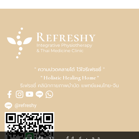
" ความปวดคลายได้ ไว้ใจรีเฟรชชี่ "
" Holistic Healing Home "
รีเฟรชชี่ คลินิกกายภาพบำบัด แพทย์แผนไทย-จีน
@refreshy