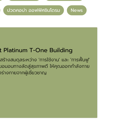
ปวดคอบ่า ออฟฟิศซินโดรม
News
st Platinum T-One Building
สร้างสมดุลระหว่าง 'การใช้งาน' และ 'การฟื้นฟู'
st ขอมอบทางลัดสู่สุขภาพดี ให้คุณออกกำลังกาย
งร่างกายจากผู้เชี่ยวชาญ