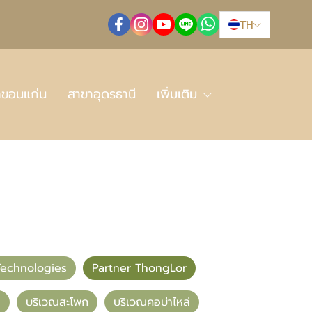
TH
าขอนแก่น
สาขาอุดรธานี
เพิ่มเติม
echnologies
Partner ThongLor
อ
บริเวณสะโพก
บริเวณคอบ่าไหล่