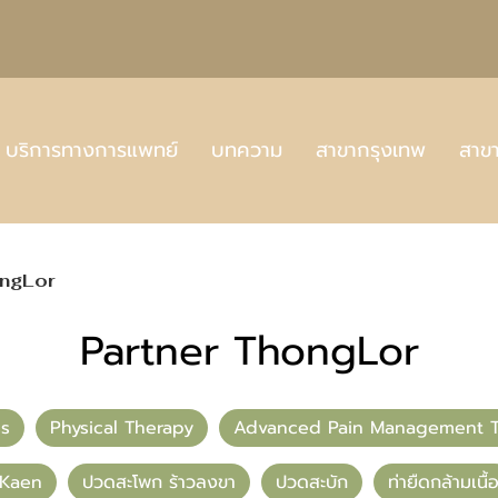
บริการทางการแพทย์
บทความ
สาขากรุงเทพ
สาข
ongLor
Partner ThongLor
ss
Physical Therapy
Advanced Pain Management T
nKaen
ปวดสะโพก ร้าวลงขา
ปวดสะบัก
ท่ายืดกล้ามเนื้