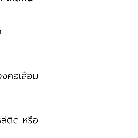
า
งคอเสื่อม
หล่ติด หรือ