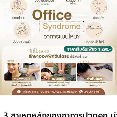
ู
3 สาเหตุหลักของอาการปวดคอ บ่า