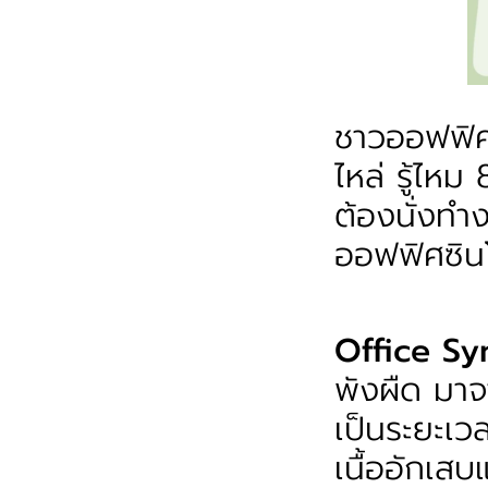
ชาวออฟฟิศ
ไหล่ รู้ไ
ต้องนั่งทำ
ออฟฟิศซิน
Office S
พังผืด มาจ
เป็นระยะเว
เนื้ออักเส