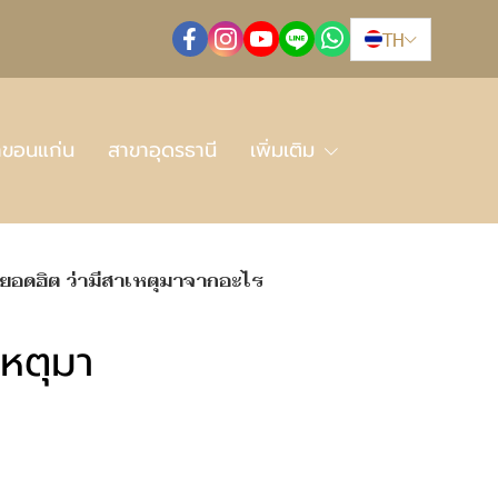
TH
าขอนแก่น
สาขาอุดรธานี
เพิ่มเติม
่ยอดฮิต ว่ามีสาเหตุมาจากอะไร
เหตุมา