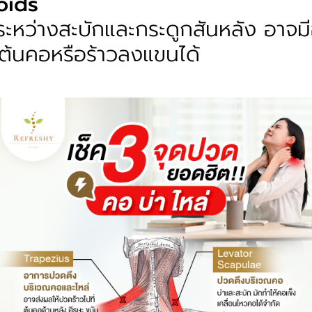
oids
ะหว่างสะบักและกระดูกสันหลัง
อาจม
ต้นคอหรือร้าวลงแขนได้