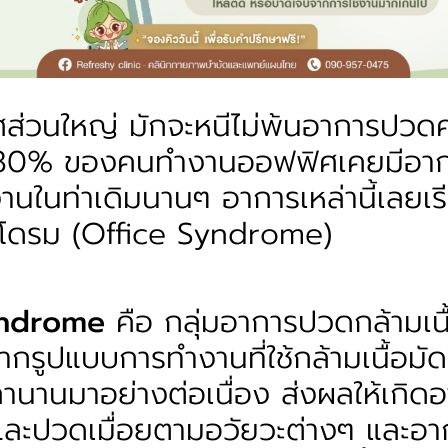
ส่วนใหญ่ มักจะหนีไม่พ้นอาการปวดค
หม 80% ของคนทำงานออฟฟิศเคยมีอากา
งานในท่าเดิมนานๆ อาการเหล่านี้เลยเร
โดรม (Office Syndrome)
yndrome
คือ กลุ่มอาการปวดกล้ามเนื้
ากรูปแบบการทำงานที่ใช้กล้ามเนื้อมัด
ลานานมาอย่างต่อเนื่อง ส่งผลให้เกิด
บและปวดเมื่อยตามอวัยวะต่างๆ และอ