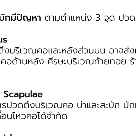
ี่มักมีปัญหา
ตามตำแหน่ง 3 จุด ปวดค
us
ึงบริเวณคอและหลังส่วนบน อาจส่ง
้นคอด้านหลัง ศีรษะบริเวณท้ายทอย ร
r Scapulae
ารปวดตึงบริเวณคอ บ่าและสะบัก มัก
ื่อนไหวคอได้จำกัด