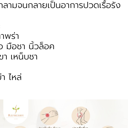
กลามจนกลายเป็นอาการปวดเรื้อรัง
ะ
าพร่า
 มือชา นิ้วล็อค
ขา เหน็บชา
า ไหล่