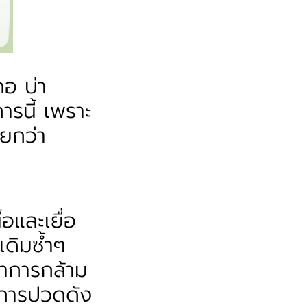
อ บ่า
รนี้ เพราะ
ียกว่า
อและเยื่อ
เดิมซ้ำๆ
อาการกล้าม
าการปวดดัง